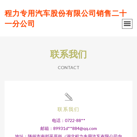
程力专用汽车股份有限公司销售二十
一分公司
联系我们
CONTACT
联系我们
电话：0722-88**
邮箱：89931d**
884@qq.com
地址：随州市南郊平原岗（湖北程力专用汽车有限公司内