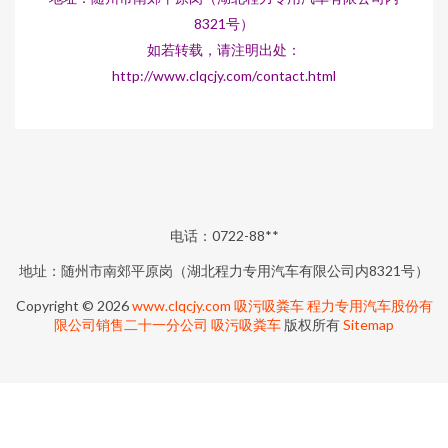
8321号）
如若转载，请注明出处：
http://www.clqcjy.com/contact.html
电话：0722-88**
地址：随州市南郊平原岗（湖北程力专用汽车有限公司内8321号）
Copyright © 2026
www.clqcjy.com
吸污吸粪车
程力专用汽车股份有
限公司销售二十一分公司
吸污吸粪车
版权所有
Sitemap