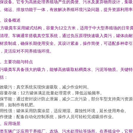
保设备。它专为高效处理养殖场产生的粪便、污水及废弃物而设计，集吸
、储运、排放功能于一体，有效解决养殖环境污染问题，提升资源利用率
、设备概述
2方吸粪车采用罐式结构，容量为12立方米，适用于中大型养殖场的日常
清理。车辆通常搭载真空泵系统，通过负压原理快速吸入粪污，罐体由耐
材质制成，确保长期使用安全。其设计紧凑，操作简便，可适配多种牵引
，灵活应对不同养殖场环境。
、主要功能与特点
污吸粪车具备强大的吸力，能够高效吸取粘稠粪水、污泥等物质。关键特
括：
效吸污：真空系统实现快速吸取，减少作业时间。
容量存储：12方罐体满足批量处理需求，降低运输频率。
保节能：通过密封设计防止泄漏，减少二次污染，部分车型支持粪污资源
用，如制作有机肥。
用性强：罐体采用防腐涂层，适应潮湿、腐蚀性环境，延长使用寿命。
作便捷：配备自动化控制系统，操作人员可轻松完成吸排作业。
、应用场景
类车辆广泛应用于养殖厂、农场、污水处理站等场所。在养殖业中，它帮