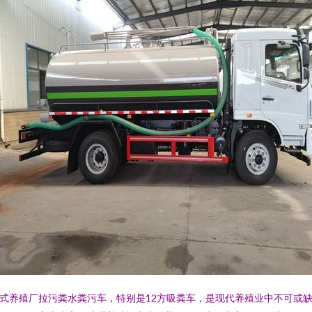
式养殖厂拉污粪水粪污车，特别是12方吸粪车，是现代养殖业中不可或