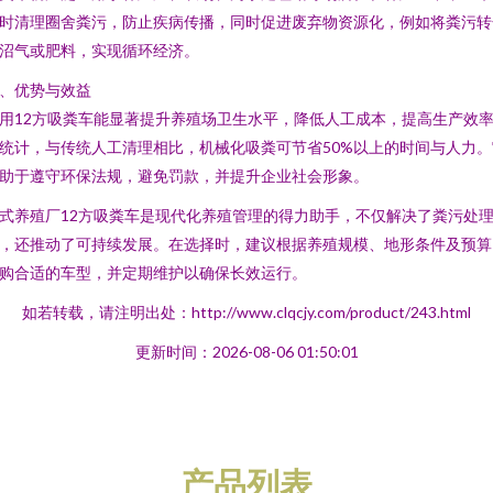
时清理圈舍粪污，防止疾病传播，同时促进废弃物资源化，例如将粪污转
沼气或肥料，实现循环经济。
、优势与效益
用12方吸粪车能显著提升养殖场卫生水平，降低人工成本，提高生产效
统计，与传统人工清理相比，机械化吸粪可节省50%以上的时间与人力。
助于遵守环保法规，避免罚款，并提升企业社会形象。
式养殖厂12方吸粪车是现代化养殖管理的得力助手，不仅解决了粪污处
，还推动了可持续发展。在选择时，建议根据养殖规模、地形条件及预算
购合适的车型，并定期维护以确保长效运行。
如若转载，请注明出处：http://www.clqcjy.com/product/243.html
更新时间：2026-08-06 01:50:01
产品列表